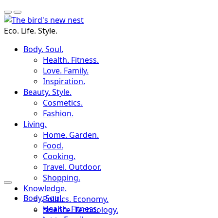
Eco. Life. Style.
Body. Soul.
Health. Fitness.
Love. Family.
Inspiration.
Beauty. Style.
Cosmetics.
Fashion.
Living.
Home. Garden.
Food.
Cooking.
Travel. Outdoor.
Shopping.
Knowledge.
Body. Soul.
Politics. Economy.
Health. Fitness.
Science. Technology.