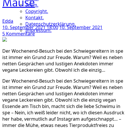
Mäuse
Team.
Copyright.
Kontakt.
Edda
Datenschutzerklärung.
10. September 2021 18:00
10. September 2021
Impressum.
zu
5 Kommentare
Österreichische
Klassiker
Der Wochenend-Besuch bei den Schwiegereltern in spe
in
ist immer ein Grund zur Freude. Warum? Weil es neben
vegan:
netten Gesprächen und lustigen Anekdoten immer
Gebackene
vegane Leckereien gibt. Obwohl ich die einzig…
Mäuse
Der Wochenend-Besuch bei den Schwiegereltern in spe
ist immer ein Grund zur Freude. Warum? Weil es neben
netten Gesprächen und lustigen Anekdoten immer
vegane Leckereien gibt. Obwohl ich die einzig vegan
Essende am Tisch bin, macht sich die liebe Schwimu in
spe – Nein, ich weiß leider nicht, wo ich diesen Ausdruck
her habe, vermutlich auf Instagram aufgeschnappt… –
immer die Mühe, etwas neues Tierproduktfreies zu