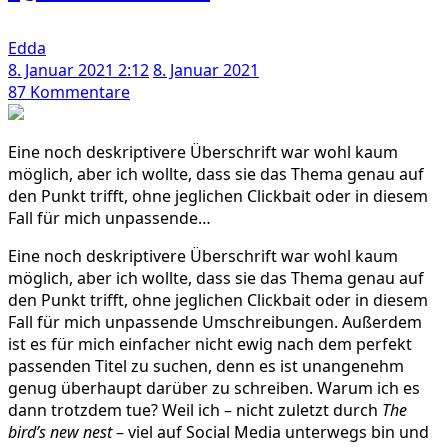
Edda
8. Januar 2021 2:12
8. Januar 2021
zu
87 Kommentare
Meine
Eltern
Eine noch deskriptivere Überschrift war wohl kaum
haben
möglich, aber ich wollte, dass sie das Thema genau auf
Corona
den Punkt trifft, ohne jeglichen Clickbait oder in diesem
und
Fall für mich unpassende…
ich
bin
Eine noch deskriptivere Überschrift war wohl kaum
in
möglich, aber ich wollte, dass sie das Thema genau auf
Quarantäne
den Punkt trifft, ohne jeglichen Clickbait oder in diesem
Fall für mich unpassende Umschreibungen. Außerdem
ist es für mich einfacher nicht ewig nach dem perfekt
passenden Titel zu suchen, denn es ist unangenehm
genug überhaupt darüber zu schreiben. Warum ich es
dann trotzdem tue? Weil ich – nicht zuletzt durch
The
bird’s new nest
– viel auf Social Media unterwegs bin und