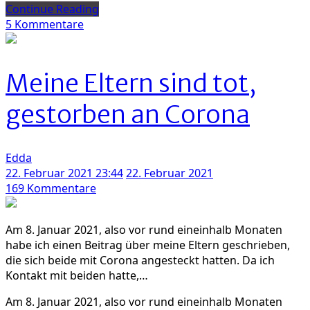
Continue Reading
zu
5 Kommentare
Österreichische
Klassiker
in
Meine Eltern sind tot,
vegan:
Gebackene
gestorben an Corona
Mäuse
Edda
22. Februar 2021 23:44
22. Februar 2021
zu
169 Kommentare
Meine
Eltern
Am 8. Januar 2021, also vor rund eineinhalb Monaten
sind
habe ich einen Beitrag über meine Eltern geschrieben,
tot,
die sich beide mit Corona angesteckt hatten. Da ich
gestorben
Kontakt mit beiden hatte,…
an
Corona
Am 8. Januar 2021, also vor rund eineinhalb Monaten