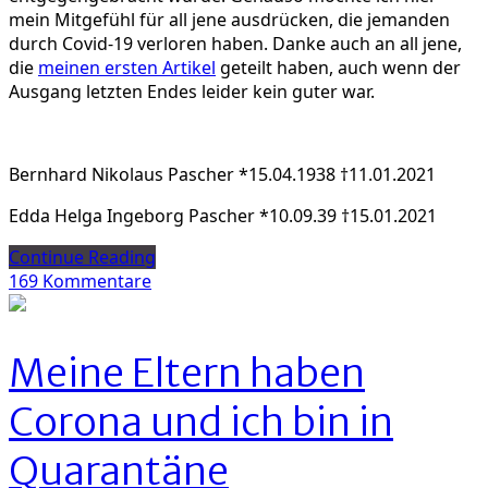
mein Mitgefühl für all jene ausdrücken, die jemanden
durch Covid-19 verloren haben. Danke auch an all jene,
die
meinen ersten Artikel
geteilt haben, auch wenn der
Ausgang letzten Endes leider kein guter war.
Bernhard Nikolaus Pascher *15.04.1938 †11.01.2021
Edda Helga Ingeborg Pascher *10.09.39 †15.01.2021
Continue Reading
zu
169 Kommentare
Meine
Eltern
sind
Meine Eltern haben
tot,
gestorben
Corona und ich bin in
an
Corona
Quarantäne