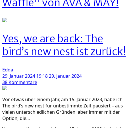
Waffle" von AVA & MAY!
Yes, we are back: The
bird’s new nest ist zurück!
Edda
29. Januar 2024 19:18
29. Januar 2024
zu
38 Kommentare
Yes,
we
Vor etwas über einem Jahr, am 15. Januar 2023, habe ich
are
The bird’s new nest für unbestimmte Zeit pausiert – aus
back:
vielen unterschiedlichen Gründen, aber immer mit der
The
Option, die…
bird’s
new