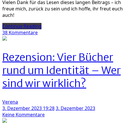
Vielen Dank für das Lesen dieses langen Beitrags – ich
freue mich, zurück zu sein und ich hoffe, ihr freut euch
auch!
Continue Reading
zu
38 Kommentare
Yes,
we
are
Rezension: Vier Bücher
back:
The
rund um Identität – Wer
bird’s
new
sind wir wirklich?
nest
ist
zurück!
Verena
3. Dezember 2023 19:28
3. Dezember 2023
zu
Keine Kommentare
Rezension:
Vier