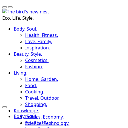
Eco. Life. Style.
Body. Soul.
Health. Fitness.
Love. Family.
Inspiration.
Beauty. Style.
Cosmetics.
Fashion.
Living.
Home. Garden.
Food.
Cooking.
Travel. Outdoor.
Shopping.
Knowledge.
Body. Soul.
Politics. Economy.
Health. Fitness.
Science. Technology.