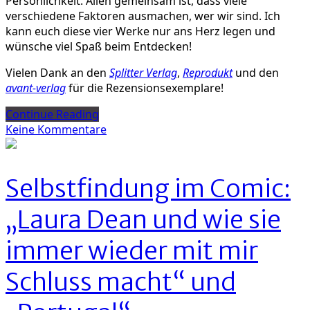
Persönlichkeit. Allen gemeinsam ist, dass viele
verschiedene Faktoren ausmachen, wer wir sind. Ich
kann euch diese vier Werke nur ans Herz legen und
wünsche viel Spaß beim Entdecken!
Vielen Dank an den
Splitter Verlag
,
Reprodukt
und den
avant-verlag
für die Rezensionsexemplare!
Continue Reading
zu
Keine Kommentare
Rezension:
Vier
Bücher
Selbstfindung im Comic:
rund
um
„Laura Dean und wie sie
Identität
–
immer wieder mit mir
Wer
sind
Schluss macht“ und
wir
wirklich?