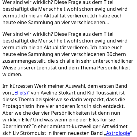
Wer sind wir wirklich? Diese Frage aus dem Titel
Bücher
beschäftigt die Menschheit wohl schon ewig und wird
rund
vermutlich nie an Aktualität verlieren. Ich habe euch
um
heute eine Sammlung an vier verschiedenen…
Identität
–
Wer sind wir wirklich? Diese Frage aus dem Titel
Wer
beschäftigt die Menschheit wohl schon ewig und wird
sind
vermutlich nie an Aktualität verlieren. Ich habe euch
wir
heute eine Sammlung an vier verschiedenen Büchern
wirklich?
zusammengestellt, die sich alle in sehr unterschiedlicher
Weise unserer Identität und dem Thema Persönlichkeit
widmen.
Im kürzesten Werk meiner Auswahl, dem ersten Band
von „
Elle(s)
“ von Aveline Stokart und Kid Toussaint ist
dieses Thema beispielsweise darin verpackt, dass die
Protagonistin ihre vier anderen Ichs in sich entdeckt.
Aber welche der vier Persönlichkeiten ist denn nun
wirklich Elle? Und was wenn eine der Elles für sie
übernimmt? In eher amüsant-kurzweiliger Art widmet
sich Liv Strömquist in ihrem neuesten Band „
Astrologie
“