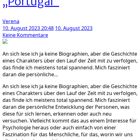
„Portugal“
Verena
10. August 2023 20:48
10. August 2023
zu
Keine Kommentare
Selbstfindung
im
An sich lese ich ja keine Biographien, aber die Geschichte
Comic:
eines Charakters über den Lauf der Zeit mit zu verfolgen,
„Laura
das finde ich meistens total spannend. Mich fasziniert
Dean
daran die persönliche…
und
wie
An sich lese ich ja keine Biographien, aber die Geschichte
sie
eines Charakters über den Lauf der Zeit mit zu verfolgen,
immer
das finde ich meistens total spannend. Mich fasziniert
wieder
daran die persönliche Entwicklung der Personen, was
mit
diese für sich lernen, erkennen oder auch neu
mir
versuchen. Vielleicht kommt das aus einem Interesse für
Schluss
Psychologie heraus oder auch einfach von einer
macht“
Faszination für das Menschliche, für das, worin wir uns
und