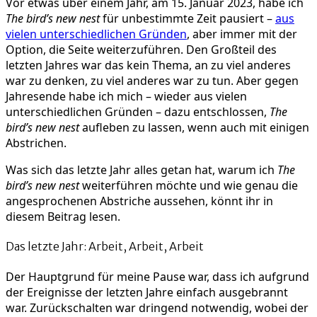
Vor etwas über einem Jahr, am 15. Januar 2023, habe ich
nest
The bird’s new nest
für unbestimmte Zeit pausiert –
aus
ist
vielen unterschiedlichen Gründen
, aber immer mit der
zurück!
Option, die Seite weiterzuführen. Den Großteil des
letzten Jahres war das kein Thema, an zu viel anderes
war zu denken, zu viel anderes war zu tun. Aber gegen
Jahresende habe ich mich – wieder aus vielen
unterschiedlichen Gründen – dazu entschlossen,
The
bird’s new nest
aufleben zu lassen, wenn auch mit einigen
Abstrichen.
Was sich das letzte Jahr alles getan hat, warum ich
The
bird’s new nest
weiterführen möchte und wie genau die
angesprochenen Abstriche aussehen, könnt ihr in
diesem Beitrag lesen.
Das letzte Jahr: Arbeit, Arbeit, Arbeit
Der Hauptgrund für meine Pause war, dass ich aufgrund
der Ereignisse der letzten Jahre einfach ausgebrannt
war. Zurückschalten war dringend notwendig, wobei der