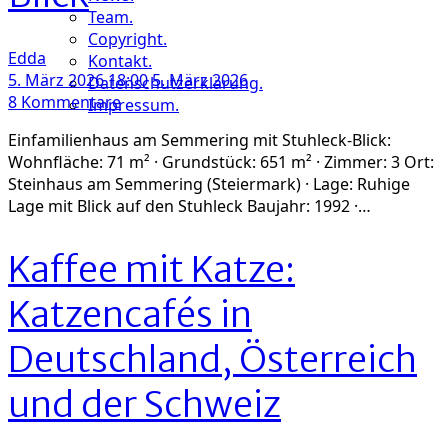
Team.
Copyright.
Edda
Kontakt.
5. März 2026 18:00
5. März 2026
Datenschutzerklärung.
zu
8 Kommentare
Impressum.
Haus
Einfamilienhaus am Semmering mit Stuhleck-Blick:
am
Wohnfläche: 71 m² · Grundstück: 651 m² · Zimmer: 3 Ort:
Semmering
Steinhaus am Semmering (Steiermark) · Lage: Ruhige
zu
Lage mit Blick auf den Stuhleck Baujahr: 1992 ·…
verkaufen:
Einfamilienhaus
im
Kaffee mit Katze:
Luftkurort
mit
Katzencafés in
Stuhleck-
Blick
Deutschland, Österreich
und der Schweiz