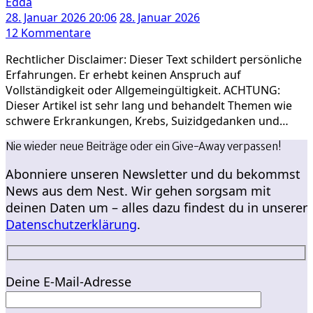
Edda
28. Januar 2026 20:06
28. Januar 2026
zu
12 Kommentare
An
Rechtlicher Disclaimer: Dieser Text schildert persönliche
den
Erfahrungen. Er erhebt keinen Anspruch auf
Rand
Vollständigkeit oder Allgemeingültigkeit. ACHTUNG:
der
Dieser Artikel ist sehr lang und behandelt Themen wie
Verzweiflung:
schwere Erkrankungen, Krebs, Suizidgedanken und…
Unsere
Erfahrungen
Nie wieder neue Beiträge oder ein Give-Away verpassen!
im
Zuge
Abonniere unseren Newsletter und du bekommst
des
News aus dem Nest. Wir gehen sorgsam mit
Antrags
deinen Daten um – alles dazu findest du in unserer
auf
Datenschutzerklärung
.
Pflegegeld
Deine E-Mail-Adresse