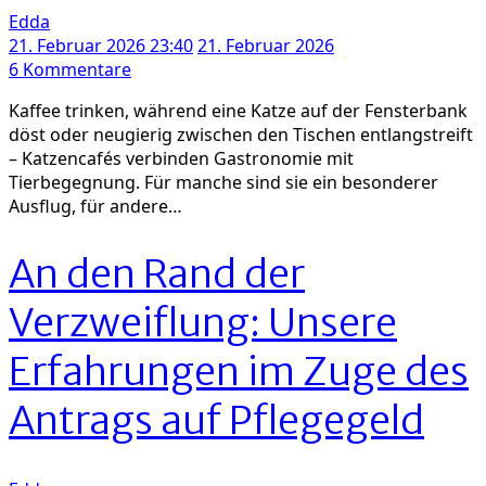
Edda
21. Februar 2026 23:40
21. Februar 2026
zu
6 Kommentare
Kaffee
Kaffee trinken, während eine Katze auf der Fensterbank
mit
döst oder neugierig zwischen den Tischen entlangstreift
Katze:
– Katzencafés verbinden Gastronomie mit
Katzencafés
Tierbegegnung. Für manche sind sie ein besonderer
in
Ausflug, für andere…
Deutschland,
Österreich
und
An den Rand der
der
Schweiz
Verzweiflung: Unsere
Erfahrungen im Zuge des
Antrags auf Pflegegeld