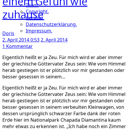
einem Gefühl wie
Team.
Copyright.
zuhause
Kontakt.
Datenschutzerklärung.
Impressum.
Doris
2. April 2014 0:53
2. April 2014
zu
1 Kommentar
Vale
Eigentlich heißt er ja Zeu. Für mich wird er aber immer
Do
der griechische Göttervater Zeus sein: Wie vom Himmel
Capão:
herab gestiegen ist er plötzlich vor mir gestanden oder
Auszeit
besser gesessen in seinem…
mit
Zeus,
Eigentlich heißt er ja Zeu. Für mich wird er aber immer
Zirkus
der griechische Göttervater Zeus sein: Wie vom Himmel
und
herab gestiegen ist er plötzlich vor mir gestanden oder
einem
besser gesessen in seinem verbeulten Kleinwagen, von
Gefühl
dessen ursprünglich schwarzer Farbe dank der roten
wie
Erde hier im Nationalpark Chapada Diamantina kaum
zuhause
mehr etwas zu erkennen ist. „Ich habe noch ein Zimmer