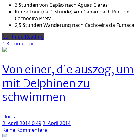
3 Stunden von Capão nach Aguas Claras
Kurze Tour (ca. 1 Stunde) von Capão nach Rio und
Cachoeira Preta
2,5 Stunden Wanderung nach Cachoeira da Fumaca
Continue Reading
zu
1 Kommentar
Vale
Do
Capão:
Von einer, die auszog, um
Auszeit
mit
mit Delphinen zu
Zeus,
Zirkus
schwimmen
und
einem
Gefühl
Doris
wie
2. April 2014 0:49
2. April 2014
zuhause
zu
Keine Kommentare
Von