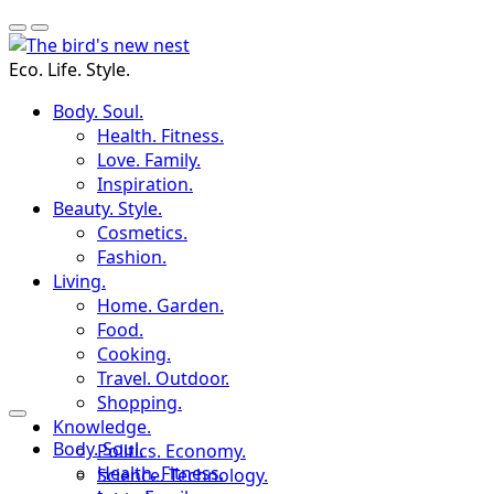
Eco. Life. Style.
Body. Soul.
Health. Fitness.
Love. Family.
Inspiration.
Beauty. Style.
Cosmetics.
Fashion.
Living.
Home. Garden.
Food.
Cooking.
Travel. Outdoor.
Shopping.
Knowledge.
Body. Soul.
Politics. Economy.
Health. Fitness.
Science. Technology.