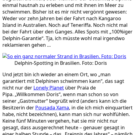
einmal hautnah zu erleben und mit ihnen im Meer zu
schwimmen. Bisher ist es mir nicht vergönnt gewesen:
Weder vor zehn Jahren bei der Fahrt nach Kangaroo
Island in Australien. Noch auf Teneriffa. Noch nicht mal
bei der Fahrt über den Ganges. Alles Spots mit „100%iger
Delphin-Garantie“. Tja, ich müsste wohl mal irgendwo
reklamieren gehen …
Delphin-Spotting in Brasilien. Foto: Doris
Und jetzt bin ich wieder an einem Ort, wo „man
garantiert mit Delphinen schwimmen kann“, das sagt
nicht nur der
Lonely Planet
über Praia de
Pipa. „Willkommen Doris“, wenn man schon so von
seiner „Gastmutter“ begrüßt wird (anders kann ich die
Besitzerin der
Pousada Xama
, in die ich mich einquartiert
habe, nicht bezeichnen), kann man sich nur wohlfühlen.
Keine fünf Minuten vergehen, hat sie mir nicht nur
gesagt, dass ausgerechnet heute – genauer gesagt in
einer halben Stunde – das „Ereignis des Jahres“ – nämlich