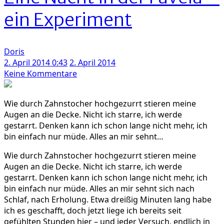
um
ein Experiment
mit
Delphinen
zu
Doris
schwimmen
2. April 2014 0:43
2. April 2014
zu
Keine Kommentare
Eine
Nacht
Wie durch Zahnstocher hochgezurrt stieren meine
in
Augen an die Decke. Nicht ich starre, ich werde
der
gestarrt. Denken kann ich schon lange nicht mehr, ich
Favela
bin einfach nur müde. Alles an mir sehnt…
–
ein
Wie durch Zahnstocher hochgezurrt stieren meine
Experiment
Augen an die Decke. Nicht ich starre, ich werde
gestarrt. Denken kann ich schon lange nicht mehr, ich
bin einfach nur müde. Alles an mir sehnt sich nach
Schlaf, nach Erholung. Etwa dreißig Minuten lang habe
ich es geschafft, doch jetzt liege ich bereits seit
gefühlten Stunden hier – und jeder Versuch, endlich in