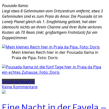
Pousada Xama:
Liegt etwa 8 Gehminuten vom Ortszentrum entfernt, etwa 3
Gehminuten sind es zum Praia do Amor. Die Pousada ist im
Lonely Planet gleich als 1. Empfehlung gelistet, hat aber
(dennoch) nichts an ihrem Charme und ihrer Ruhe verloren.
Kosten: ab 70 Reais (inkl. großartigem Frühstück) für ein
Doppelzimmer.
Mein kleines Reich hier in der Pousada Xama in
Praia de Pipa. Foto: Doris
Continue Reading
zu
Keine Kommentare
Von
einer,
die
Eine Nacht in der Favela –
auszog,