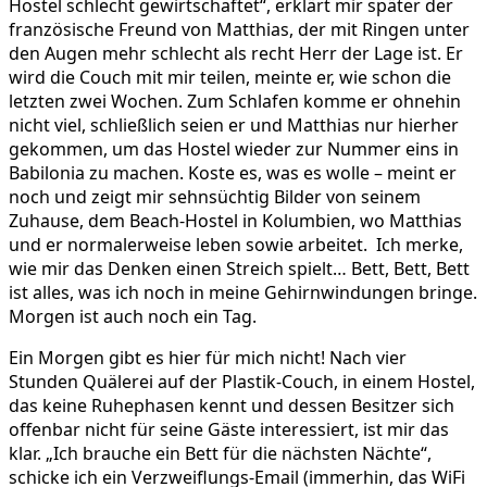
Hostel schlecht gewirtschaftet“, erklärt mir später der
französische Freund von Matthias, der mit Ringen unter
den Augen mehr schlecht als recht Herr der Lage ist. Er
wird die Couch mit mir teilen, meinte er, wie schon die
letzten zwei Wochen. Zum Schlafen komme er ohnehin
nicht viel, schließlich seien er und Matthias nur hierher
gekommen, um das Hostel wieder zur Nummer eins in
Babilonia zu machen. Koste es, was es wolle – meint er
noch und zeigt mir sehnsüchtig Bilder von seinem
Zuhause, dem Beach-Hostel in Kolumbien, wo Matthias
und er normalerweise leben sowie arbeitet. Ich merke,
wie mir das Denken einen Streich spielt… Bett, Bett, Bett
ist alles, was ich noch in meine Gehirnwindungen bringe.
Morgen ist auch noch ein Tag.
Ein Morgen gibt es hier für mich nicht! Nach vier
Stunden Quälerei auf der Plastik-Couch, in einem Hostel,
das keine Ruhephasen kennt und dessen Besitzer sich
offenbar nicht für seine Gäste interessiert, ist mir das
klar. „Ich brauche ein Bett für die nächsten Nächte“,
schicke ich ein Verzweiflungs-Email (immerhin, das WiFi