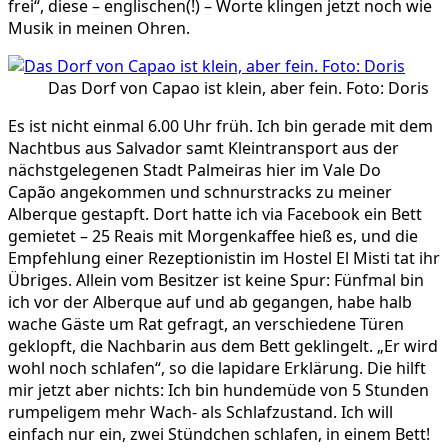
frei“, diese – englischen(!) – Worte klingen jetzt noch wie
Musik in meinen Ohren.
Das Dorf von Capao ist klein, aber fein. Foto: Doris
Es ist nicht einmal 6.00 Uhr früh. Ich bin gerade mit dem
Nachtbus aus Salvador samt Kleintransport aus der
nächstgelegenen Stadt Palmeiras hier im Vale Do
Capão angekommen und schnurstracks zu meiner
Alberque gestapft. Dort hatte ich via Facebook ein Bett
gemietet – 25 Reais mit Morgenkaffee hieß es, und die
Empfehlung einer Rezeptionistin im Hostel El Misti tat ihr
Übriges. Allein vom Besitzer ist keine Spur: Fünfmal bin
ich vor der Alberque auf und ab gegangen, habe halb
wache Gäste um Rat gefragt, an verschiedene Türen
geklopft, die Nachbarin aus dem Bett geklingelt. „Er wird
wohl noch schlafen“, so die lapidare Erklärung. Die hilft
mir jetzt aber nichts: Ich bin hundemüde von 5 Stunden
rumpeligem mehr Wach- als Schlafzustand. Ich will
einfach nur ein, zwei Stündchen schlafen, in einem Bett!