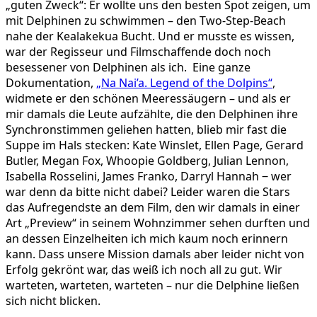
„guten Zweck“: Er wollte uns den besten Spot zeigen, um
mit Delphinen zu schwimmen – den Two-Step-Beach
nahe der Kealakekua Bucht. Und er musste es wissen,
war der Regisseur und Filmschaffende doch noch
besessener von Delphinen als ich. Eine ganze
Dokumentation,
„Na Nai’a. Legend of the Dolpins“
,
widmete er den schönen Meeressäugern – und als er
mir damals die Leute aufzählte, die den Delphinen ihre
Synchronstimmen geliehen hatten, blieb mir fast die
Suppe im Hals stecken: Kate Winslet, Ellen Page, Gerard
Butler, Megan Fox, Whoopie Goldberg, Julian Lennon,
Isabella Rosselini, James Franko, Darryl Hannah ‒ wer
war denn da bitte nicht dabei? Leider waren die Stars
das Aufregendste an dem Film, den wir damals in einer
Art „Preview“ in seinem Wohnzimmer sehen durften und
an dessen Einzelheiten ich mich kaum noch erinnern
kann. Dass unsere Mission damals aber leider nicht von
Erfolg gekrönt war, das weiß ich noch all zu gut. Wir
warteten, warteten, warteten – nur die Delphine ließen
sich nicht blicken.