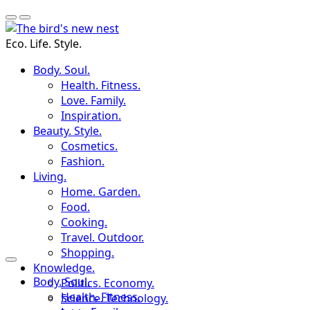
Eco. Life. Style.
Body. Soul.
Health. Fitness.
Love. Family.
Inspiration.
Beauty. Style.
Cosmetics.
Fashion.
Living.
Home. Garden.
Food.
Cooking.
Travel. Outdoor.
Shopping.
Knowledge.
Body. Soul.
Politics. Economy.
Health. Fitness.
Science. Technology.