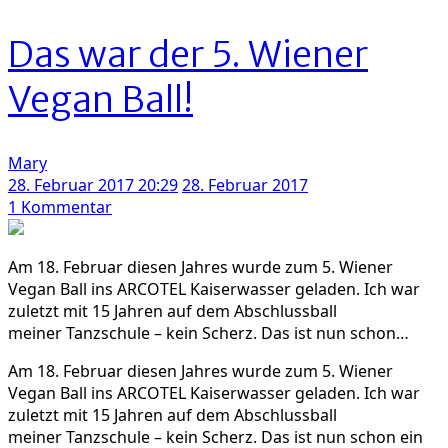
man
Cruffin-
Das war der 5. Wiener
Cupcakes
bäckt
Vegan Ball!
–
Vegan,
schnell
Mary
und
28. Februar 2017 20:29
28. Februar 2017
einfach
zu
1 Kommentar
Das
war
Am 18. Februar diesen Jahres wurde zum 5. Wiener
der
Vegan Ball ins ARCOTEL Kaiserwasser geladen. Ich war
5.
zuletzt mit 15 Jahren auf dem Abschlussball
Wiener
meiner Tanzschule – kein Scherz. Das ist nun schon…
Vegan
Ball!
Am 18. Februar diesen Jahres wurde zum 5. Wiener
Vegan Ball ins ARCOTEL Kaiserwasser geladen. Ich war
zuletzt mit 15 Jahren auf dem Abschlussball
meiner Tanzschule – kein Scherz. Das ist nun schon ein