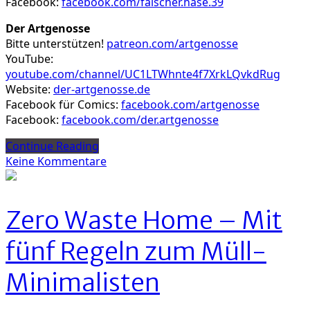
Facebook:
facebook.com/falscher.hase.39
Der Artgenosse
Bitte unterstützen!
patreon.com/artgenosse
YouTube:
youtube.com/channel/UC1LTWhnte4f7XrkLQvkdRug
Website:
der-artgenosse.de
Facebook für Comics:
facebook.com/artgenosse
Facebook:
facebook.com/der.artgenosse
Continue Reading
zu
Keine Kommentare
Mary
und
das
Zero Waste Home – Mit
vegane
Dresden
fünf Regeln zum Müll-
Minimalisten