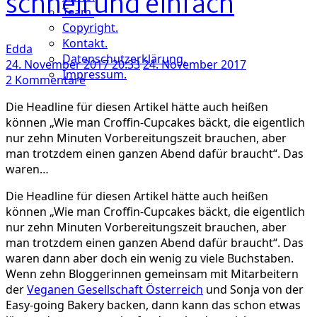
schnell und einfach
Team.
Copyright.
Kontakt.
Edda
Datenschutzerklärung.
24. November 2017 20:33
24. November 2017
Impressum.
zu
2 Kommentare
Wie
Die Headline für diesen Artikel hätte auch heißen
man
können „Wie man Croffin-Cupcakes bäckt, die eigentlich
Cruffin-
nur zehn Minuten Vorbereitungszeit brauchen, aber
Cupcakes
man trotzdem einen ganzen Abend dafür braucht“. Das
bäckt
waren…
–
Vegan,
Die Headline für diesen Artikel hätte auch heißen
schnell
können „Wie man Croffin-Cupcakes bäckt, die eigentlich
und
nur zehn Minuten Vorbereitungszeit brauchen, aber
einfach
man trotzdem einen ganzen Abend dafür braucht“. Das
waren dann aber doch ein wenig zu viele Buchstaben.
Wenn zehn Bloggerinnen gemeinsam mit Mitarbeitern
der
Veganen Gesellschaft Österreich
und Sonja von der
Easy-going Bakery backen, dann kann das schon etwas