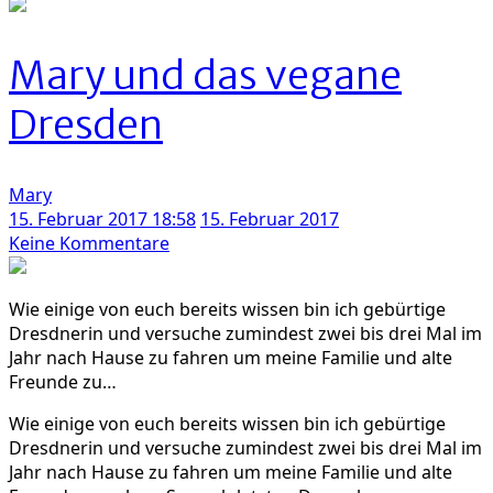
Das
war
der
Mary und das vegane
5.
Wiener
Dresden
Vegan
Ball!
Mary
15. Februar 2017 18:58
15. Februar 2017
zu
Keine Kommentare
Mary
und
Wie einige von euch bereits wissen bin ich gebürtige
das
Dresdnerin und versuche zumindest zwei bis drei Mal im
vegane
Jahr nach Hause zu fahren um meine Familie und alte
Dresden
Freunde zu…
Wie einige von euch bereits wissen bin ich gebürtige
Dresdnerin und versuche zumindest zwei bis drei Mal im
Jahr nach Hause zu fahren um meine Familie und alte