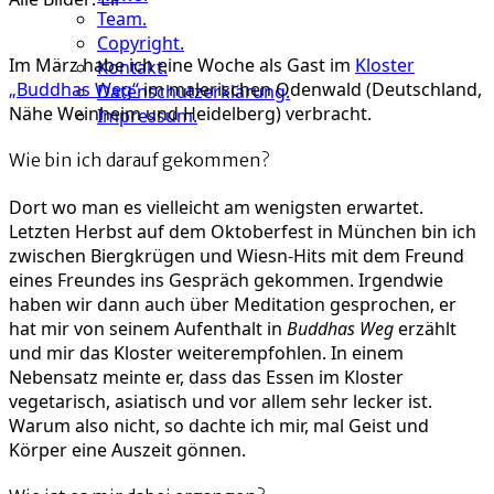
Team.
im
Copyright.
buddhistischen
Im März habe ich eine Woche als Gast im
Kloster
Kontakt.
Kloster
„Buddhas Weg“
im malerischen Odenwald (Deutschland,
Datenschutzerklärung.
Nähe Weinheim und Heidelberg) verbracht.
Impressum.
Wie bin ich darauf gekommen?
Dort wo man es vielleicht am wenigsten erwartet.
Letzten Herbst auf dem Oktoberfest in München bin ich
zwischen Biergkrügen und Wiesn-Hits mit dem Freund
eines Freundes ins Gespräch gekommen. Irgendwie
haben wir dann auch über Meditation gesprochen, er
hat mir von seinem Aufenthalt in
Buddhas Weg
erzählt
und mir das Kloster weiterempfohlen. In einem
Nebensatz meinte er, dass das Essen im Kloster
vegetarisch, asiatisch und vor allem sehr lecker ist.
Warum also nicht, so dachte ich mir, mal Geist und
Körper eine Auszeit gönnen.