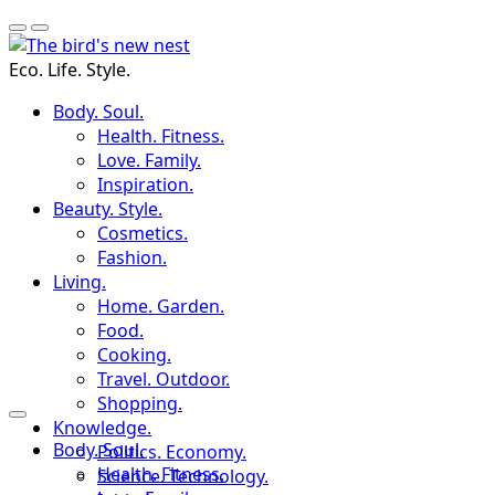
Eco. Life. Style.
Body. Soul.
Health. Fitness.
Love. Family.
Inspiration.
Beauty. Style.
Cosmetics.
Fashion.
Living.
Home. Garden.
Food.
Cooking.
Travel. Outdoor.
Shopping.
Knowledge.
Body. Soul.
Politics. Economy.
Health. Fitness.
Science. Technology.