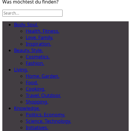
Was möchtest du finden?
Body. Soul.
Health. Fitness.
Love. Family.
Inspiration.
Beauty. Style.
Cosmetics.
Fashion.
Living.
Home. Garden.
Food.
Cooking.
Travel. Outdoor.
Shopping.
Knowledge.
Politics. Economy.
Science. Technology.
Initiatives.