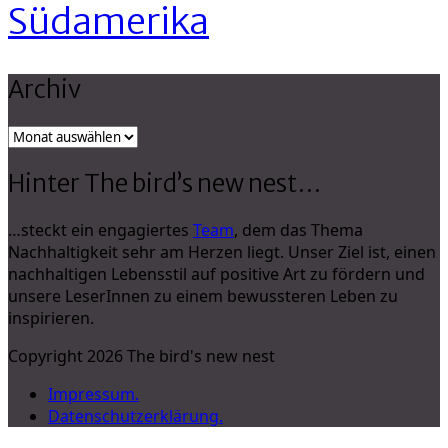
Südamerika
Archiv
Archiv
Hinter The bird’s new nest…
…steckt ein engagiertes
Team
, dem das Thema
Nachhaltigkeit sehr am Herzen liegt. Unser Ziel ist, einen
nachhaltigen Lebensstil auf positive Art zu fördern und
unsere LeserInnen zu einem bewussteren Leben zu
inspirieren.
Copyright 2026 The bird's new nest
Impressum.
Datenschutzerklärung.